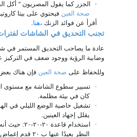
·
الجزر كما يقول المصريون " أكل الج
صحة العين
فيحتوي على بيتا كاروتي
أقرأ عن فوائد الزنك ،
هنا
.
تجنب التحديق في الشاشات لفترات
عادة ما يصاحب التحديق المستمر في شاش
وضابية الرؤية ووجود ضعف في التركيز عند
وللحفاظ على
صحة العين
فإن هناك بعض 
·
تسيير سطوع الشاشة مع مستوى الإض
كان في بيئة مظلمة.
·
تشغيل خاصية الوضع الليلي في الهو
يقلل إجهاد العينين.
·
النظر بعيدًا عنها ب ٢٠ قدم إغماض عينية لمدة٢٠ثانية.