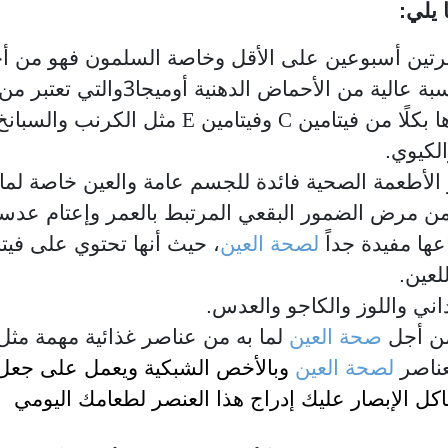
 يلي:
تين أسبوعين على الأقل وخاصة السلمون فهو من أ
3
سبة عالية من الأحماض الدهنية أوميجا
والتي تعتبر من
E
C
 بكلًا من فيتامين
وفيتامين
مثل الكرنب والسبانخ
لكيوي.
الأطعمة الصحية فائدة للجسم عامة والعين خاصة لما ب
من مرض الضمور البقعي المرتبط بالعمر وإعتام عدسة
اعها مفيدة جداً
لصحة العين
، حيث أنها تحتوي على فيتا
لعين.
اني واللوز والكاجو والعدس.
 من أجل
صحة العين
لما به من عناصر غذائية مهمة مثل ف
عناصر
لصحة العين
وبالأخص الشبكية ويعمل على جعل ال
ل الإبصار عليك إدراج هذا العنصر لطعامك اليومي