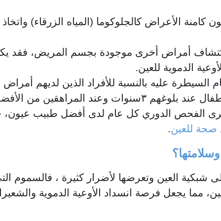
كامنة الأعراض كالجلوكوما (المياه الزرقاء) واتخاذ ا
كتشاف أمراض أخرى موجودة بجسم المريض، فقد يكت
ية الدموية للعين.
لسيطرة عليه بالنسبة للأفراد الذين لديهم أمراض ع
لذلك ينصح ببداية فحص العين لدى الأطفال عند بلوغهم ٣سنوات وعند ا
ري كل سنتين ومن سن ٤٠-٦٠ يجرى الفحص الدوري كل عام لدى أفضل طبيب 
صحة للعين
.
وسلامتها؟
لى شبكية العين وتعرضها لأضرار كثيرة ، فالسموم التي
عين، مما يجعل فرصة انسداد الأوعية الدموية والشعيرا