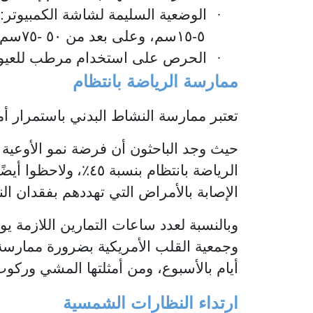
·
الوضعية السليمة لشاشة الكمبيوتر
٥-١٥سم، وعلى بعد من ٥٠ -٧٥سم من العين.
·
الحرص على استخدام مرطب للعيون
ممارسة الرياضة بانتظام
تعتبر ممارسة النشاط البدني باستمرار أم
حيث وجد الباحثون أن فرضة نمو الأوعية
الرياضة بانتظام بنسبة ٤٥٪
؜،
ولاحظوا أيضً
الإصابة بالأمراض التي تهددهم بفقدان ال
وبالنسبة لعدد ساعات التمارين اللازمة يوم
أيام بالأسبوع، ومن أمثلتها المشي وركوب
ارتداء النظارات الشمسية