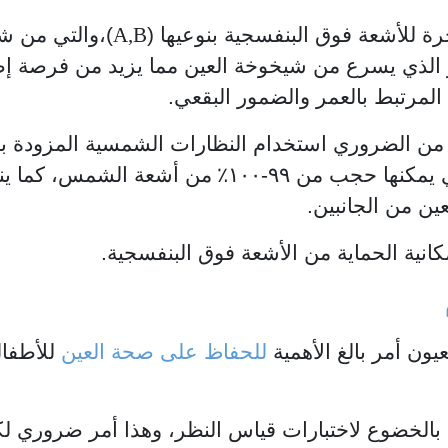
A,B
ة للأشعة فوق البنفسجية بنوعيها (
)،والتي من ش
الذي يسرع من شيخوخة العين مما يزيد من فرصة إص
 المرتبط بالعمر والضمور البقعي.
ن الضروري استخدام النظارات الشمسية المزودة ب
نها حجب من ٩٩-١٠٠٪
من
أشعة الشمس، كما ينص
ين من الجانبين.
انية الحماية من الأشعة فوق البنفسجية.
ون أمر بالغ الأهمية
للحفاظ على صحة العين
للأطفال
بالخضوع لاختبارات قياس النظر، وهذا أمر ضروري ل