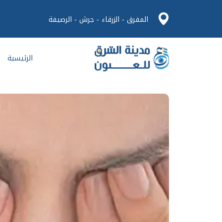
المفرق - الزرقاء - جرش - الرصيفة
الرئيسية