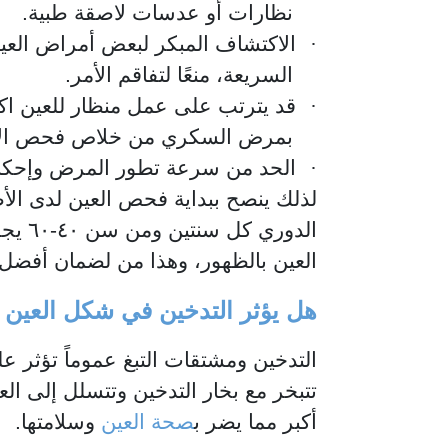
نظارات أو عدسات لاصقة طبية.
·
الاكتشاف المبكر لبعض أمراض العيون 
السريعة، منعًا لتفاقم الأمر.
·
قد يترتب على عمل منظار للعين ا
بمرض السكري من خلاص فحص الأوع
·
الحد من سرعة تطور المرض وإحكام ا
الدو
العين بالظهور، وهذا من لضمان أفضل
هل يؤثر التدخين في شكل العين 
التدخين ومشتقات التبغ عموماً تؤثر ع
تتبخر مع بخار التدخين وتتسلل إلى ال
أكبر مما يضر ب
صحة العين
وسلامتها.